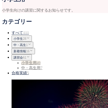
小学生向けの講習に関するお知らせです。
カテゴリー
すべて
111
小学生
28
中・高生
1
新着情報
16
講習会
61
小学生用
49
中・高生用
7
合格実績
5