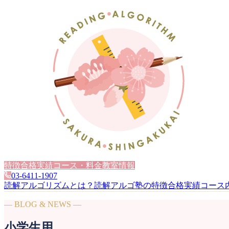
特徴
合格実績
コース・料金
教室情報
03-6411-1907
読解アルゴリズムとは？
読解アルゴ塾の特徴
合格実績
コース
— BLOG & NEWS —
小学生用