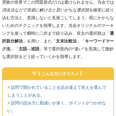
受験の世界でこの問題形式だけは避けられません。当会では
消去法などで安易に解けると思いがちな選択肢
を確実に絞り
込む方法と、意識しないと見過ごしてしまう、罠にかからな
いためのテクニックを指導します。当会オリジナルのマーキ
ングを使って瞬時に二択まで絞り込み、長文の選択肢は「
選
択肢分解法
」を用い、また「
文末比較法
」「
キーワードマー
ク法
」「
主語―述語
」等で選択肢内の“違い“を意識して微妙
な選択肢をどう絞っていくかを指導します。
【 こんな方にオススメ 】
⚡️ 設問で聞かれていることを読み違えて答えを選んで
しまうことがある。
⚡️ 設問の読み方に勘違いが多く、ポイントがつかめな
い。