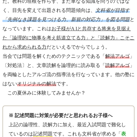
た。教科の垣根を作らず、また単なる知識を問うのではな
く、目先を変えて出題される問題傾向は、
文科省が目指す
「先例なき課題を見つける力、新規の対応力」を図る問題
と
なっています。これは
お子様がA Iと共存する将来を見据え
た「論理的に物事を考え筋道立てる力」と「読解力」こそこ
れから求められる力
だといえるでからでしょう。
当会では問題を解くためのテクニックである「
解法アルゴ
」
〔対処法〕と、文章読解を論理的に読み取る「
読解アルゴ
」
を両輪としたアルゴ流の指導法を行なっています。他の塾に
はない
オリジナルの解法
です。
この夏休みに体験してみませんか？
※ 記述問題に対策が必要だと思われるお子様へ
上記の論理性、読解力に加え、最近入試問題で難化し
ているのは
記述問題
です。これも文科省が求める「
表