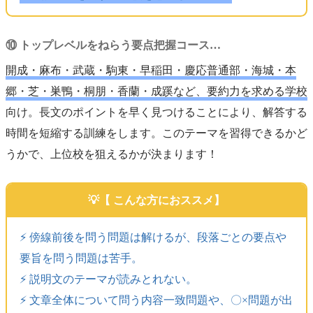
⑩ トップレベルをねらう要点把握コース…
開成・麻布・武蔵・駒東・早稲田・慶応普通部・海城・本
郷・芝・巣鴨・桐朋・香蘭・成蹊など、要約力を求める学校
向け。長文のポイントを早く見つけることにより、解答する
時間を短縮する訓練をします。このテーマを習得できるかど
うかで、上位校を狙えるかが決まります！
【 こんな方におススメ】
⚡️ 傍線前後を問う問題は解けるが、段落ごとの要点や
要旨を問う問題は苦手。
⚡️ 説明文のテーマが読みとれない。
⚡️ 文章全体について問う内容一致問題や、〇×問題が出