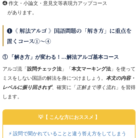
❹ 作文・小論文・意見文等表現力アップコース
があります。
❶《 解法アルゴ 》国語問題の「解き方」に重点を
置くコース①～④
① 「解き方」が変わる！…解法アルゴ基本コース
アルゴ流「
設問チェック法
」「
本文マーキング法
」を使って
ミスをしない国語の解法を身につけましょう。
本文の内容・
レベルに振り回されず
、確実に「
正解まで導く流れ
」を習得
します。
【 こんな方におススメ 】
⚡️ 設問で聞かれていることと違う答え方をしてしまう