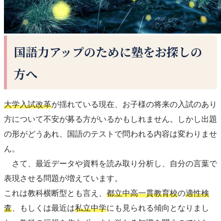
国語力アップのために塾をお探しの
方へ
大学入試改革
が揺れている現在、お子様の将来の入試のあり
方について不安が募る方がいるかもしれません。しかし出題
の形がどうあれ、国語のテストで問われる内容は変わりませ
ん。
さて、最近データや資料を読み取り分析し、自分の言葉で
表現させる問題が増えています。
これは教科横断型とも言え、
都立中高一貫教育校
の
適性検
査
、もしくは最近は
私立中学
にも見られる傾向となりまし