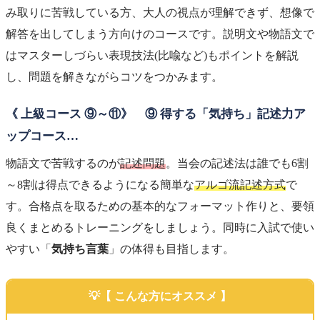
み取りに苦戦している方、大人の視点が理解できず、想像で
解答を出してしまう方向けのコースです。説明文や物語文で
はマスターしづらい表現技法(比喩など)もポイントを解説
し、問題を解きながらコツをつかみます。
《 上級コース ⑨～⑪》 ⑨ 得する「気持ち」記述力ア
ップコース…
物語文で苦戦するのが
記述問題
。当会の記述法は誰でも6割
～8割は得点できるようになる簡単な
アルゴ流記述方式
で
す。合格点を取るための基本的なフォーマット作りと、要領
良くまとめるトレーニングをしましょう。同時に入試で使い
やすい「
気持ち言葉
」の体得も目指します。
【 こんな方にオススメ 】