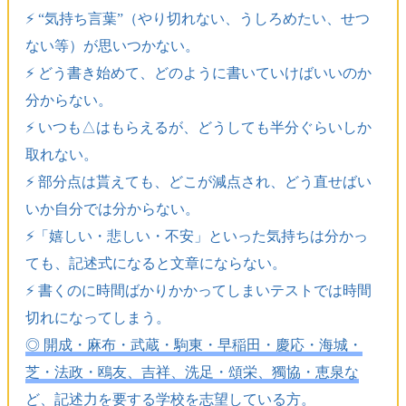
⚡️ “気持ち言葉”（やり切れない、うしろめたい、せつ
ない等）が思いつかない。
⚡️ どう書き始めて、どのように書いていけばいいのか
分からない。
⚡️ いつも△はもらえるが、どうしても半分ぐらいしか
取れない。
⚡️ 部分点は貰えても、どこが減点され、どう直せばい
いか自分では分からない。
⚡️「嬉しい・悲しい・不安」といった気持ちは分かっ
ても、記述式になると文章にならない。
⚡️ 書くのに時間ばかりかかってしまいテストでは時間
切れになってしまう。
◎ 開成・麻布・武蔵・駒東・早稲田・慶応・海城・
芝・法政・鴎友、吉祥、洗足・頌栄、獨協・恵泉な
ど、記述力を要する学校を志望している方
。