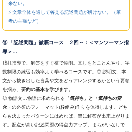
来ない。
⚡️ 文章全体を通して答える記述問題が解けない。（筆
者の主張など）
⑪ 「記述問題」徹底コース ２回～：＜マンツーマン指
導＞…
1対1指導で、解答をすぐ横で添削。直しをとことんやり、字
数制限の練習も効率よく学べるコースです。◎ 説明文…本
文から抜き出した言葉や文をどうアレンジするかという要領
を掴み、
要約の基本
を学びます。
◎ 物語文…物語に求められる
「
気持ち」
と
「気持ちの変
化
」
の必須のフォーマット(枠組み)作りを体得します。どち
らも決まったパターンにはめれば、楽に解答が出来上がりま
す。配点が高い記述問題の得点力アップ、まちがいなしで