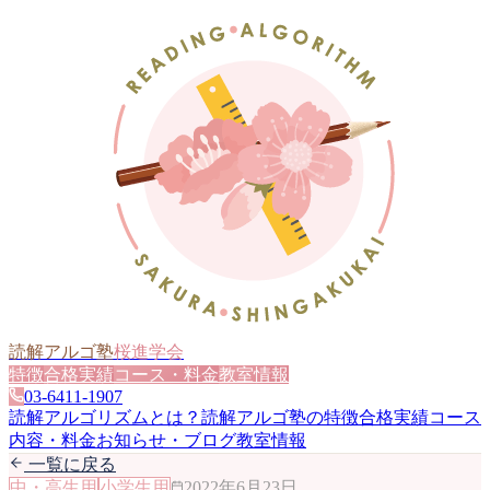
読解アルゴ塾
桜進学会
特徴
合格実績
コース・料金
教室情報
03-6411-1907
読解アルゴリズムとは？
読解アルゴ塾の特徴
合格実績
コース
内容・料金
お知らせ・ブログ
教室情報
一覧に戻る
中・高生用
小学生用
2022年6月23日