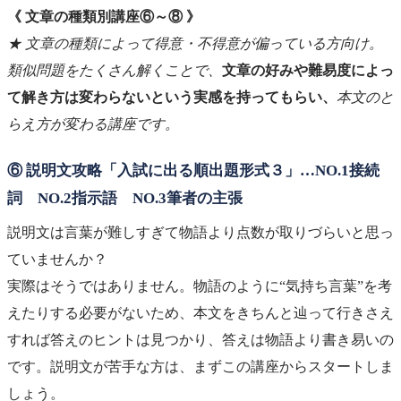
《 文章の種類別講座⑥～⑧ 》
★ 文章の種類によって得意・不得意が偏っている方向け。
類似問題をたくさん解くことで、
文章の好みや難易度によっ
て解き方は変わらないという実感を持ってもらい、
本文のと
らえ方が変わる講座です。
⑥ 説明文攻略「入試に出る順出題形式３」…NO.1接続
詞 NO.2指示語 NO.3筆者の主張
説明文は言葉が難しすぎて物語より点数が取りづらいと思っ
ていませんか？
実際はそうではありません。物語のように“気持ち言葉”を考
えたりする必要がないため、本文をきちんと辿って行きさえ
すれば答えのヒントは見つかり、答えは物語より書き易いの
です。説明文が苦手な方は、まずこの講座からスタートしま
しょう。