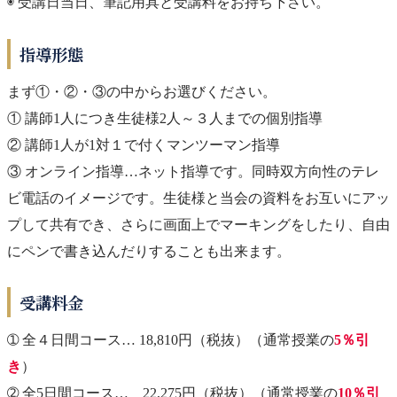
◉ 受講日当日、筆記用具と受講料をお持ち下さい。
指導形態
まず①・②・③の中からお選びください。
① 講師1人につき生徒様2人～３人までの個別指導
② 講師1人が1対１で付くマンツーマン指導
③ オンライン指導…ネット指導です。同時双方向性のテレ
ビ電話のイメージです。生徒様と当会の資料をお互いにアッ
プして共有でき、さらに画面上でマーキングをしたり、自由
にペンで書き込んだりすることも出来ます。
受講料金
➀ 全４日間コース… 18,810円（税抜）（通常授業の
5％引
き
）
➁ 全5日間コース… 22,275円（税抜）（通常授業の
10％引