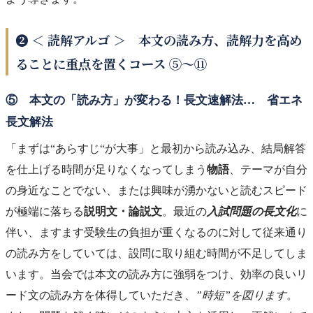
❷ ＜ 読解アルゴ ＞ 本文の読み方、読解力を高め
ることに重点を置くコース ⑤〜⑪
⑤ 本文の「読み方」が変わる！長文速解法… 省エネ
長文解法
「まずは“あらすじ“が大事」と最初から読み込み、結局解答
を仕上げる時間が足りなくなってしまう
物語
、テーマが自分
の身近なことでない、または興味が湧かないと読むスピード
が極端に落ちる
説明文・論説文
。最近の
入試問題の長文化
に
伴い、ますます受験生の負担が重くなるのに対して従来通り
の読み方をしていては、設問に取り組む時間が不足してしま
います。当会では本文の読み方に強弱をつけ、効率の良いリ
ード文の読み方を体得していただき、
”時短”を図ります
。