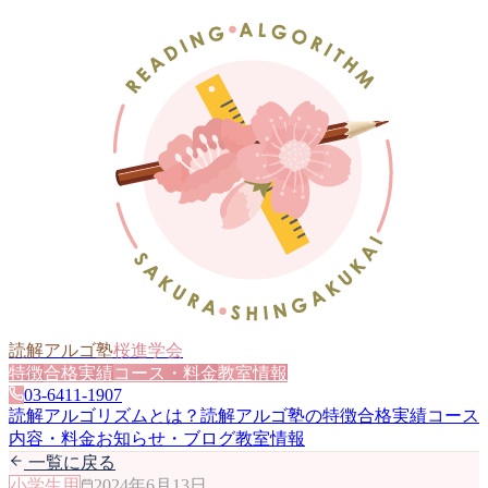
読解アルゴ塾
桜進学会
特徴
合格実績
コース・料金
教室情報
03-6411-1907
読解アルゴリズムとは？
読解アルゴ塾の特徴
合格実績
コース
内容・料金
お知らせ・ブログ
教室情報
一覧に戻る
小学生用
2024年6月13日