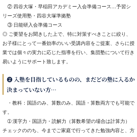
② 四谷大塚・早稲田アカデミー入会準備コース…予習シ
リーズ使用塾・四谷大塚準拠塾
③ 日能研入会準備コース
◎ ご要望をお聞きした上で、特に対策すべきことに絞り、
お子様にとって一番効率のいい受講内容をご提案、さらに授
業では個々の実力に応じた指導を行い、集団塾について行き
易いようにサポート致します。
❷ 入塾を目指しているものの、まだどの塾に入るか
決まっていない方…
・教科：国語のみ、算数のみ、国語・算数両方でも可能で
す。
➀ 漢字力・国語力・読解力（算数希望の場合は計算力）
チェックののち、今までご家庭で行ってきた勉強内容と、方