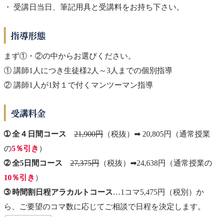
・ 受講日当日、筆記用具と受講料をお持ち下さい。
指導形態
まず①・②の中からお選びください。
① 講師1人につき生徒様2人～3人までの個別指導
② 講師1人が1対１で付くマンツーマン指導
受講料金
➀ 全４日間コース
21,900円
（税抜）➡ 20,805円（通常授業
の
5％引き
）
➁ 全5日間コース
27,375円
（税抜）➡24,638円（通常授業の
10％引き
）
➂ 時間割日程アラカルトコース
…1コマ5,475円（税別）か
ら、ご要望のコマ数に応じてご相談で日程を決定します。