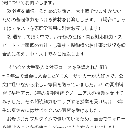
法についてお伺いします。
➁ 弱点を補強するための対策と、大手塾でつまずかない
ための基礎体力をつける教材をお渡しします。（場合によっ
てはテキストを家庭学習用に別途お渡しします）
③ 通塾して頂く中で、お子様の性格・問題対応能力・ス
ピード・ご家庭の方針・志望校・親御様のお仕事の状況を総
合的に考え、中・大手塾をご推薦します。
《 当会で大手塾入会対策コースを受講された例 》
◉ ２年生で当会に入会したYくん…サッカーが大好きで、公
文に通いながら楽しい毎日を送っていました。2年の夏期講
習で早稲アカ、3年の夏期講習でジーニアスの授業を受けて
みました。その間読解力をアップする授業を受け続け、3年
生の夏休みにはサピックスの講習を受けました。
お母さまがフルタイムで働いているため、当会でフォロー
を続けることを条件にしてsapixに入会することにしまし