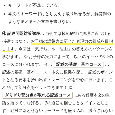
キーワードが不足している。
本文のキーワードはとりあえず取り出せるが、解答例の
ようなまとまった文章を書けない。
④ 記述問題対策講座
… 当会では模範解答に無理に近づける
指導ではなく、
お子様の語彙力に応じた表現力の養成を目指
します
。今回は「気持ち」や「理由」の答え方のパターンを
学びます。 ◎ お子様の実力によって、以下のイ～ハの3つの
コースに分かれます。 イ ：
記述の基礎・基本コース
…
記述の基礎・基本コース…本文に根拠を探し、記述のポイン
トとなる要素を拾い出すトレーニングを中心に行います。こ
れだけで部分点をゲットできます！ ロ ：
ぎりぎり部分点が取れる記述コース
…ある程度本文の単
語を拾ってつなげるまでの道筋を掴むことをメインとしま
す。絶対に落とせないキーワードを盛り込み、減点されない