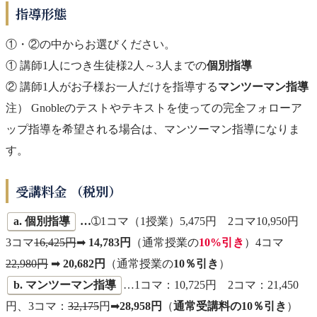
指導形態
①・②の中からお選びください。
① 講師1人につき生徒様2人～3人までの
個別指導
② 講師1人がお子様お一人だけを指導する
マンツーマン指導
注） Gnobleのテストやテキストを使っての完全フォローア
ップ指導を希望される場合は、マンツーマン指導になりま
す。
受講料金 （税別）
a. 個別指導
…
➀1コマ（1授業）5,475円 2コマ10,950円
3コマ
16,425円
➡
14,783円
（通常授業の
10%引き
）4コマ
22,980円
➡
20,682円
（通常授業の
10％引き
）
b. マンツーマン指導
…1コマ：10,725円 2コマ：21,450
円、3コマ：
32,175
円➡
28,958円
（
通常受講料の10％引き
）