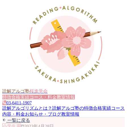
読解アルゴ塾
桜進学会
特徴
合格実績
コース・料金
教室情報
03-6411-1907
読解アルゴリズムとは？
読解アルゴ塾の特徴
合格実績
コース
内容・料金
お知らせ・ブログ
教室情報
一覧に戻る
小学生用
2023年4月28日