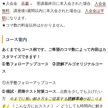
★入会金
不要
→ 受講最終日に本入会された場合、
入会金
無料
、講座後1週間以内に本入会された場合は、
入会金は半
額
になります。
★コマ数の料金以外はかかりません。
コース案内
あくまでもコース例です。ご希望のコマ数によって内容はカ
スタマイズできます！
➀ 塾フォローアップコース ➁ 読解アルゴオリジナルコー
ス
①大手塾フォローアップコース
➀ 模試・昇降テスト対策コース
…点数を少しでも上げたい
方
今までに無い解き方をご提案する
読解革命
が起こりま
す！
《 こんな方におススメ 》 ✓ どうしても時間内に解き