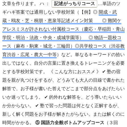
文章を作ります。 ハ ：
記述がっちりコース
…単語のツ
ギハギ答案では通用しない学校対策（【例】◎
開成・武
蔵・鴎友・芝・桐朋・恵泉等記述メイン対策 ◎ 難関ケ
アレスミスが許されない付属校コース（慶応・早稲田・青山
学院・明治・法政・中央・成城学園等） ◎ 物語一題校コ
ース（麻布・駒東・城北・三輪田）◎共学校コース（渋谷教
育渋谷・広尾・農大一中等
）など。単なるキーワードの拾い
出しではなく、自分の言葉に置き換えるトレーニングを必要
とする学校対策です。 《 こんな方におススメ 》 ✔︎ 塾の宿
題を親が丸つけをするが、どうみても大人の目線で書かれた
解答で、お子様が書いた答えでどこまで部分点をあげたらい
いか迷ってしまう。 ✔︎ 的外れな解答を、どう導いたらいい
か分からない。 ✔︎ 塾で習った問題は何となく正解するが、
新しく解く問題をお子様が解きたがらない。または解くのに
時間がかかる。
⑤ 国語力全般ボトムアップコース
（３回