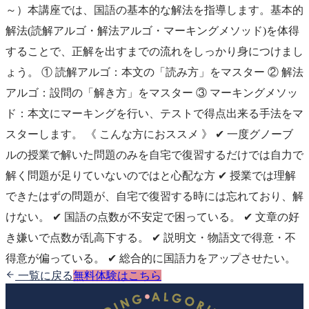
～）本講座では、国語の基本的な解法を指導します。基本的
解法(読解アルゴ・解法アルゴ・マーキングメソッド)を体得
することで、正解を出すまでの流れをしっかり身につけまし
ょう。 ① 読解アルゴ：本文の「読み方」をマスター ② 解法
アルゴ：設問の「解き方」をマスター ③ マーキングメソッ
ド：本文にマーキングを行い、テストで得点出来る手法をマ
スターします。 《 こんな方におススメ 》 ✔︎ 一度グノーブ
ルの授業で解いた問題のみを自宅で復習するだけでは自力で
解く問題が足りていないのではと心配な方 ✔︎ 授業では理解
できたはずの問題が、自宅で復習する時には忘れており、解
けない。 ✔︎ 国語の点数が不安定で困っている。 ✔︎ 文章の好
き嫌いで点数が乱高下する。 ✔︎ 説明文・物語文で得意・不
得意が偏っている。 ✔︎ 総合的に国語力をアップさせたい。
一覧に戻る
無料体験はこちら