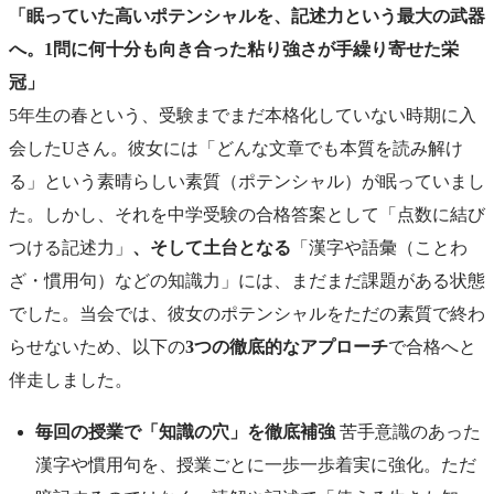
「眠っていた高いポテンシャルを、記述力という最大の武器
へ。1問に何十分も向き合った粘り強さが手繰り寄せた栄
冠」
5年生の春という、受験までまだ本格化していない時期に入
会したUさん。彼女には「どんな文章でも本質を読み解け
る」という素晴らしい素質（ポテンシャル）が眠っていまし
た。しかし、それを中学受験の合格答案として「点数に結び
つける記述力」
、そして土台となる
「漢字や語彙（ことわ
ざ・慣用句）などの知識力」には、まだまだ課題がある状態
でした。当会では、彼女のポテンシャルをただの素質で終わ
らせないため、以下の
3つの徹底的なアプローチ
で合格へと
伴走しました。
毎回の授業で「知識の穴」を徹底補強
苦手意識のあった
漢字や慣用句を、授業ごとに一歩一歩着実に強化。ただ