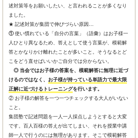
述対策等をお願いしたい、と言われることが多くなり
ました。
★ 記述対策が集団で伸びづらい原因…
①
使い慣れている「自分の言葉」（語彙）はお子様一
人ひとり異なるため、答えとして使う言葉が、模範解
答とかなりかけ離れたことが多いこと。そうなるとど
こをどう直せばいいかご自分では分からない。
◎ 当会ではお子様の答案を、模範解答に無理に近づ
けるのではなく、
お子様が持っている単語力で最大限
正解に近づけるトレーニング
を行います。
② お子様の解答を一つ一つチェックする大人がいない
こと。
集団塾で記述問題を一人一人採点しようとすると大変
です。百人百様の答えが出てしまい、それを授業中講
師一人で行うのには無理があります。そこで模範解答