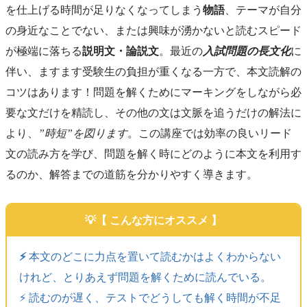
を仕上げる時間が足りなくなってしまう
物語
、テーマが自分
の身近なことでない、または興味が湧かないと読むスピード
が極端に落ちる
説明文・論説文
。最近の
入試問題の長文化
に
伴い、ますます受験生の負担が重くなる一方で、本文読解の
コツはあります！問題を解くためにマーキングをしながら必
要な文だけを精読し、その他の文は文脈を追うだけの解法に
より、
”時短”を図ります
。この講座では効率の良いリード
文の読み方を学び、問題を解く時にどのように本文を利用す
るのか、解答までの道筋を分かりやすく導きます。
【 こんな方にオススメ 】
⚡️
本文のどこに力点を置いて読むかはよくわからない
けれど、とりあえず問題を解くために読んでいる。
⚡️ 読むのが遅く、テストでどうしても解く時間が不足