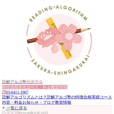
読解アルゴ塾
桜進学会
特徴
合格実績
コース・料金
教室情報
03-6411-1907
読解アルゴリズムとは？
読解アルゴ塾の特徴
合格実績
コース
内容・料金
お知らせ・ブログ
教室情報
一覧に戻る
小学生用
2026年6月16日