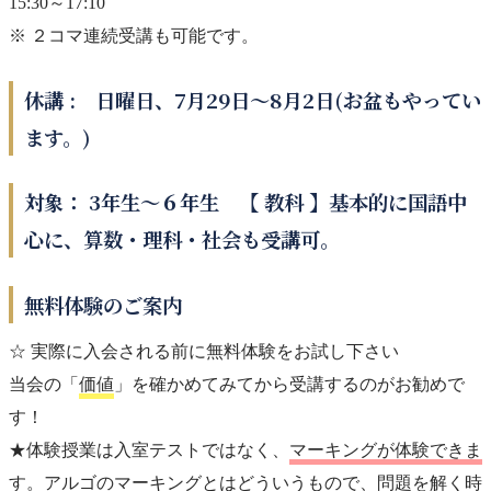
15:30～17:10
※ ２コマ連続受講も可能です。
休講 : 日曜日、7月29日～8月2日(お盆もやってい
ます。)
対象： 3年生～６年生 【 教科 】基本的に国語中
心に、算数・理科・社会も受講可。
無料体験のご案内
☆ 実際に入会される前に無料体験をお試し下さい
当会の「
価値
」を確かめてみてから受講するのがお勧めで
す！
★体験授業は入室テストではなく、
マーキングが体験できま
す
。アルゴのマーキングとはどういうもので、問題を解く時