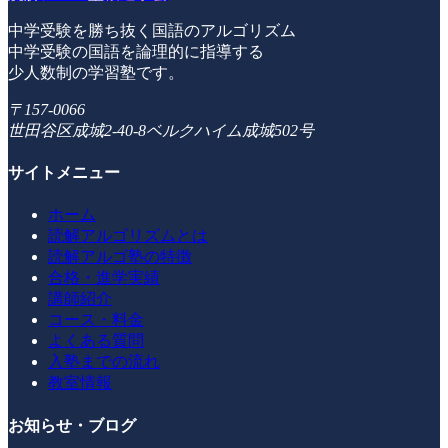
中学受験を勝ち抜く国語のアルゴリズム
中学受験の国語を論理的に指導する
少人数制の学習塾です。
〒157-0066
世田谷区成城2-40-8ベルクハイム成城502号
サイトメニュー
ホーム
読解アルゴリズムとは
読解アルゴ塾の特徴
合格・進学実績
講師紹介
コース・料金
よくある質問
入塾までの流れ
教室情報
お知らせ・ブログ