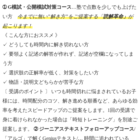
➀ G模試・公開模試対策コース
…塾で点数を少しでも上げた
い方
今までに無い”解き方”をご提案する「
読解革命」
が
起こります！
《 こんな方におススメ 》
✓ どうしても時間内に解き切れない方
✓ 要領よく記述の解答が作れず、記述が空欄になってしま
う方
✓ 選択肢の正解率が低く、対策をしたい方
✓ 物語・説明文どちらかが苦手な方
〔 受講のポイント 〕 いつも時間切れに悩まされているお子
様には、時間配分のコツ、解き進める順番など、あらゆる効
率を考えたスピードアップのご提案をします。1回の受講で
身に着けられなかった場合は「時短トレーニング」を別途ご
提案します。
➁ ジーニアステキストフォローアップコース
/
「アルゴ」で解くGeniusテキスト/… 時間に追われている