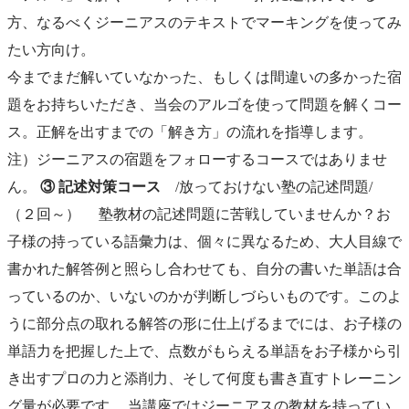
方、なるべくジーニアスのテキストでマーキングを使ってみ
たい方向け。
今までまだ解いていなかった、もしくは間違いの多かった宿
題をお持ちいただき、当会のアルゴを使って問題を解くコー
ス。正解を出すまでの「解き方」の流れを指導します。
注）ジーニアスの宿題をフォローするコースではありませ
ん。
③ 記述対策コース
/放っておけない塾の記述問題/
（２回～） 塾教材の記述問題に苦戦していませんか？お
子様の持っている語彙力は、個々に異なるため、大人目線で
書かれた解答例と照らし合わせても、自分の書いた単語は合
っているのか、いないのかが判断しづらいものです。このよ
うに部分点の取れる解答の形に仕上げるまでには、お子様の
単語力を把握した上で、点数がもらえる単語をお子様から引
き出すプロの力と添削力、そして何度も書き直すトレーニン
グ量が必要です。 当講座ではジーニアスの教材を持ってい