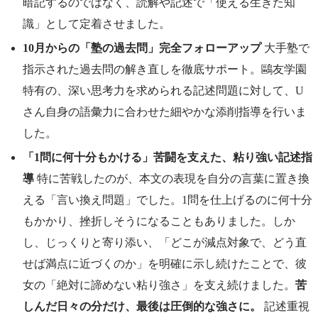
暗記するのではなく、読解や記述で「使える生きた知
識」として定着させました。
10月からの「塾の過去問」完全フォローアップ
大手塾で
指示された過去問の解き直しを徹底サポート。鷗友学園
特有の、深い思考力を求められる記述問題に対して、U
さん自身の語彙力に合わせた細やかな添削指導を行いま
した。
「1問に何十分もかける」苦闘を支えた、粘り強い記述指
導
特に苦戦したのが、本文の表現を自分の言葉に置き換
える「言い換え問題」でした。1問を仕上げるのに何十分
もかかり、挫折しそうになることもありました。しか
し、じっくりと寄り添い、「どこが減点対象で、どう直
せば満点に近づくのか」を明確に示し続けたことで、彼
女の「絶対に諦めない粘り強さ」を支え続けました。
苦
しんだ日々の分だけ、最後は圧倒的な強さに。
記述重視