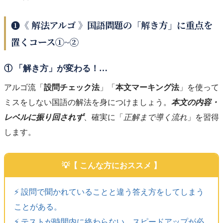
❶《 解法アルゴ 》国語問題の「解き方」に重点を
置くコース①~②
① 「解き方」が変わる！…
アルゴ流「
設問チェック法
」「
本文マーキング法
」を使って
ミスをしない国語の解法を身につけましょう。
本文の内容・
レベルに振り回されず
、確実に「
正解まで導く流れ
」を習得
します。
【 こんな方におススメ 】
⚡️ 設問で聞かれていることと違う答え方をしてしまう
ことがある。
⚡️ テストが時間内に終わらない。スピードアップが必