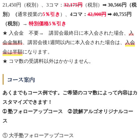
21,450円（税別）、3コマ：
32,175円
（税別）➡
30,566円（税
別）（
通常授業の
5％引き
）、
4コマ：
42,900円
➡ 40,755円
（税別）
→
特別価格5％引き
★ 入会金 不要→ 講習会最終日に本入会された場合、
入
会金無料
、講習会後1週間以内に本入会された場合は、
入会
金は半額
になります。
★ コマ数の受講料以外はかかりません。
コース案内
あくまでもコース例です。ご希望のコマ数によって内容はカ
スタマイズできます！
➀ 塾フォローアップコース ➁ 読解アルゴオリジナルコー
ス
① 大手塾フォローアップコース