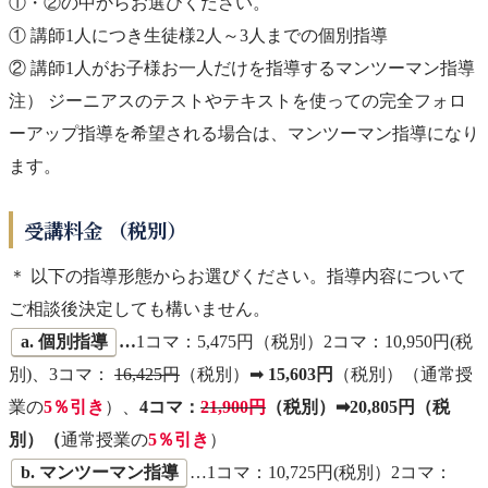
①・②の中からお選びください。
① 講師1人につき生徒様2人～3人までの個別指導
② 講師1人がお子様お一人だけを指導するマンツーマン指導
注） ジーニアスのテストやテキストを使っての完全フォロ
ーアップ指導を希望される場合は、マンツーマン指導になり
ます。
受講料金 （税別）
＊ 以下の指導形態からお選びください。指導内容について
ご相談後決定しても構いません。
a. 個別指導
…
1コマ：5,475円（税別）2コマ：10,950円(税
別)、3コマ：
16,425円
（税別）➡
15,603円
（税別）（通常授
業の
5％引き
）、
4コマ：
21,900円
（税別）➡20,805円（税
別）（
通常授業の
5％引き
）
b. マンツーマン指導
…1コマ：10,725円(税別）2コマ：