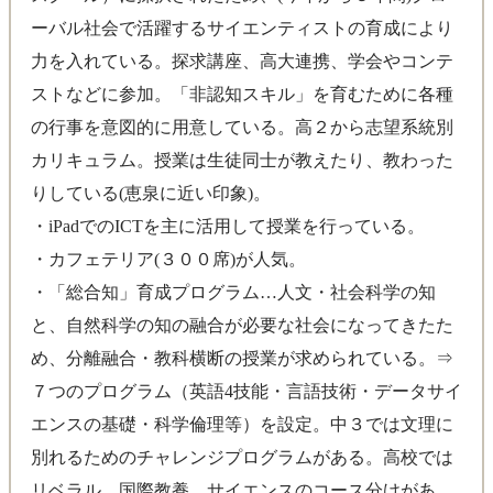
ーバル社会で活躍するサイエンティストの育成により
力を入れている。探求講座、高大連携、学会やコンテ
ストなどに参加。「非認知スキル」を育むために各種
の行事を意図的に用意している。高２から志望系統別
カリキュラム。授業は生徒同士が教えたり、教わった
りしている(恵泉に近い印象)。
・iPadでのICTを主に活用して授業を行っている。
・カフェテリア(３００席)が人気。
・「総合知」育成プログラム…人文・社会科学の知
と、自然科学の知の融合が必要な社会になってきたた
め、分離融合・教科横断の授業が求められている。⇒
７つのプログラム（英語4技能・言語技術・データサイ
エンスの基礎・科学倫理等）を設定。中３では文理に
別れるためのチャレンジプログラムがある。高校では
リベラル、国際教養、サイエンスのコース分けがあ