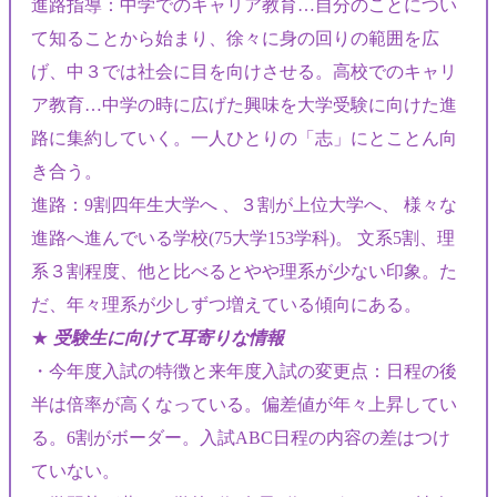
進路指導：中学でのキャリア教育…自分のことについ
て知ることから始まり、徐々に身の回りの範囲を広
げ、中３では社会に目を向けさせる。高校でのキャリ
ア教育…中学の時に広げた興味を大学受験に向けた進
路に集約していく。一人ひとりの「志」にとことん向
き合う。
進路：9割四年生大学へ 、３割が上位大学へ、 様々な
進路へ進んでいる学校(75大学153学科)。 文系5割、理
系３割程度、他と比べるとやや理系が少ない印象。た
だ、年々理系が少しずつ増えている傾向にある。
★
受験生に向けて耳寄りな情報
・今年度入試の特徴と来年度入試の変更点：日程の後
半は倍率が高くなっている。偏差値が年々上昇してい
る。6割がボーダー。入試ABC日程の内容の差はつけ
ていない。