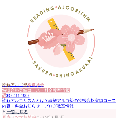
読解アルゴ塾
桜進学会
特徴
合格実績
コース・料金
教室情報
03-6411-1907
読解アルゴリズムとは？
読解アルゴ塾の特徴
合格実績
コース
内容・料金
お知らせ・ブログ
教室情報
一覧に戻る
耳寄りな学校情報
2024年6月5日