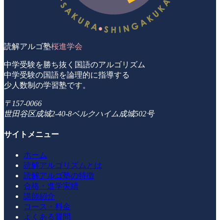
読解アルゴ塾
桜進学会
中学受験を勝ち抜く国語のアルゴリズム
中学受験の国語を論理的に指導する
少人数制の学習塾です。
〒157-0066
世田谷区成城2-40-8ベルクハイム成城502号
サイトメニュー
ホーム
読解アルゴリズムとは
読解アルゴ塾の特徴
合格・進学実績
講師紹介
コース・料金
よくある質問