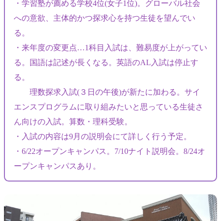
・学習塾が薦める学校4位(女子1位)。グローバル社会
への意欲、主体的かつ探求心を持つ生徒を望んでい
る。
・来年度の変更点…1科目入試は、難易度が上がってい
る。国語は記述が長くなる。英語のAL入試は停止す
る。
理数探求入試(３日の午後)が新たに加わる。サイ
エンスプログラムに取り組みたいと思っている生徒さ
ん向けの入試。算数・理科受験。
・入試の内容は9月の説明会にて詳しく行う予定。
・6/22オープンキャンパス。7/10ナイト説明会。8/24オ
ープンキャンパスあり。