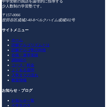
中学受験の国語を論理的に指導する
少人数制の学習塾です。
〒157-0066
世田谷区成城2-40-8ベルクハイム成城502号
サイトメニュー
ホーム
読解アルゴリズムとは
読解アルゴ塾の特徴
合格・進学実績
講師紹介
コース・料金
よくある質問
入塾までの流れ
教室情報
お知らせ・ブログ
お知らせ一覧
小学生の方