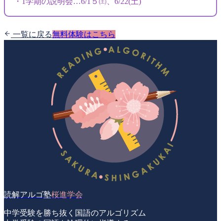
・1学期の説明会…6/1５㈯、6/22(土)
一覧に戻る
無料体験はこちら
読解アルゴ塾
桜進学会
中学受験を勝ち抜く国語のアルゴリズム