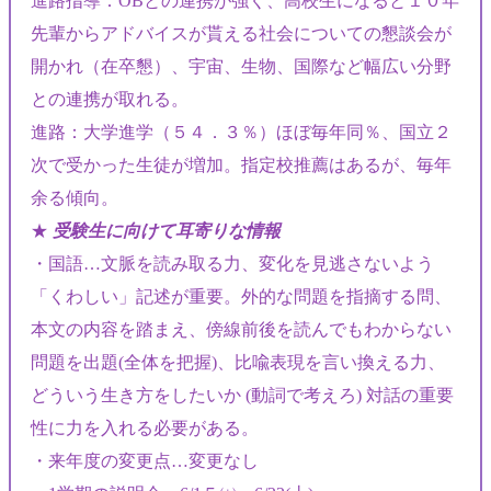
進路指導：OBとの連携が強く、高校生になると１０年
先輩からアドバイスが貰える社会についての懇談会が
開かれ（在卒懇）、宇宙、生物、国際など幅広い分野
との連携が取れる。
進路：大学進学（５４．３％）ほぼ毎年同％、国立２
次で受かった生徒が増加。指定校推薦はあるが、毎年
余る傾向。
★
受験生に向けて耳寄りな情報
・国語…文脈を読み取る力、変化を見逃さないよう
「くわしい」記述が重要。外的な問題を指摘する問、
本文の内容を踏まえ、傍線前後を読んでもわからない
問題を出題(全体を把握)、比喩表現を言い換える力、
どういう生き方をしたいか (動詞で考えろ) 対話の重要
性に力を入れる必要がある。
・来年度の変更点…変更なし