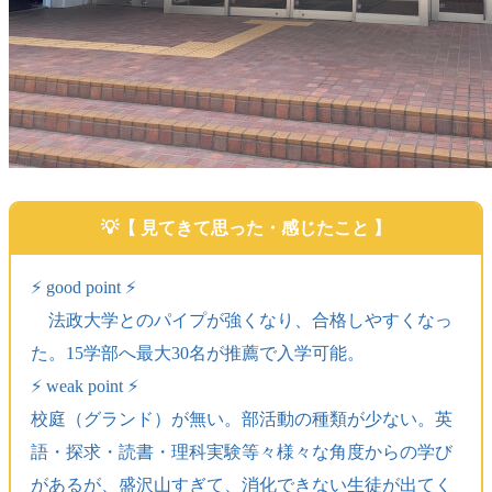
【 見てきて思った・感じたこと 】
⚡️ good point ⚡️
法政大学とのパイプが強くなり、合格しやすくなっ
た。15学部へ最大30名が推薦で入学可能。
⚡️ weak point ⚡️
校庭（グランド）が無い。部活動の種類が少ない。英
語・探求・読書・理科実験等々様々な角度からの学び
があるが、盛沢山すぎて、消化できない生徒が出てく