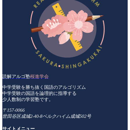
読解アルゴ塾
桜進学会
中学受験を勝ち抜く国語のアルゴリズム
中学受験の国語を論理的に指導する
少人数制の学習塾です。
〒157-0066
世田谷区成城2-40-8ベルクハイム成城502号
サイトメニュー