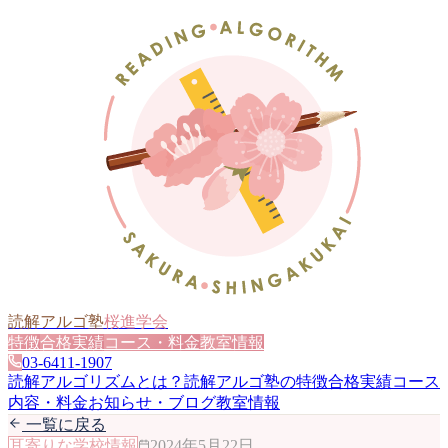
読解アルゴ塾
桜進学会
特徴
合格実績
コース・料金
教室情報
03-6411-1907
読解アルゴリズムとは？
読解アルゴ塾の特徴
合格実績
コース
内容・料金
お知らせ・ブログ
教室情報
一覧に戻る
耳寄りな学校情報
2024年5月22日