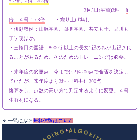
5.7倍、4科：4.8倍
2月3日(午前)2科：
8
倍、４科：5.3倍
・繰り上げ無し
・併願校例：山脇学園、跡見学園、共立女子、品川女
子学院ほか。
・三輪田の国語：8000字以上の長文1題のみが出題され
ることがあるため、そのためのトレーニングは必要。
・来年度の変更点…今までは2科200点で合否を決定し
ていたが、来年度より2科・4科共に200点
換算をし、点数の高い方で判定するように変更。４科
生有利になる。
一覧に戻る
無料体験はこちら