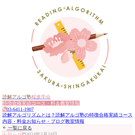
読解アルゴ塾
桜進学会
特徴
合格実績
コース・料金
教室情報
03-6411-1907
読解アルゴリズムとは？
読解アルゴ塾の特徴
合格実績
コース
内容・料金
お知らせ・ブログ
教室情報
一覧に戻る
お知らせ
2024年2月24日