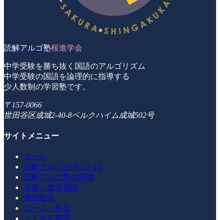
読解アルゴ塾
桜進学会
中学受験を勝ち抜く国語のアルゴリズム
中学受験の国語を論理的に指導する
少人数制の学習塾です。
〒157-0066
世田谷区成城2-40-8ベルクハイム成城502号
サイトメニュー
ホーム
読解アルゴリズムとは
読解アルゴ塾の特徴
合格・進学実績
講師紹介
コース・料金
よくある質問